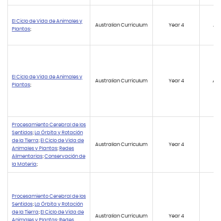
El Ciclo de Vida de Animales y
Australian Curriculum
Year 4
AC
Plantas
;
El Ciclo de Vida de Animales y
Australian Curriculum
Year 4
AC
Plantas
;
Procesamiento Cerebral de los
Sentidos
;
La Órbita y Rotación
de la Tierra
;
El Ciclo de Vida de
Australian Curriculum
Year 4
AC
Animales y Plantas
;
Redes
Alimentarias
;
Conservación de
la Materia
;
Procesamiento Cerebral de los
Sentidos
;
La Órbita y Rotación
de la Tierra
;
El Ciclo de Vida de
Australian Curriculum
Year 4
AC
Animales y Plantas
;
Redes