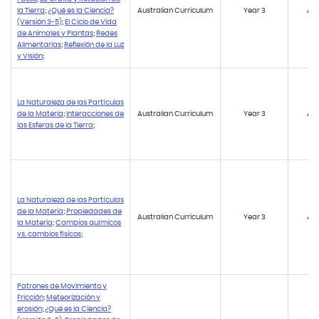
la Tierra
;
¿Qué es la Ciencia?
Australian Curriculum
Year 3
AC
(Versión 3-5)
;
El Ciclo de Vida
de Animales y Plantas
;
Redes
Alimentarias
;
Reflexión de la Luz
y Visión
;
La Naturaleza de las Partículas
de la Materia
;
Interacciones de
Australian Curriculum
Year 3
AC
las Esferas de la Tierra
;
La Naturaleza de las Partículas
de la Materia
;
Propiedades de
Australian Curriculum
Year 3
AC
la Materia
;
Cambios químicos
vs. cambios físicos
;
Patrones de Movimiento y
Fricción
;
Meteorización y
erosión
;
¿Qué es la Ciencia?