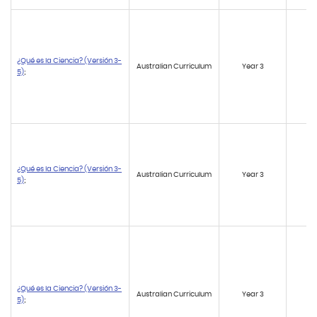
¿Qué es la Ciencia? (Versión 3-
Australian Curriculum
Year 3
AC
5)
;
¿Qué es la Ciencia? (Versión 3-
Australian Curriculum
Year 3
AC
5)
;
¿Qué es la Ciencia? (Versión 3-
Australian Curriculum
Year 3
AC
5)
;