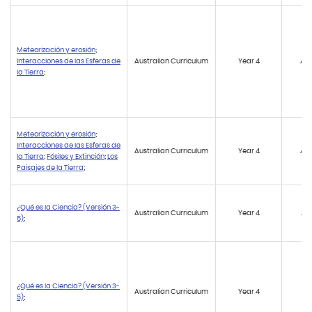
Meteorización y erosión
;
Interacciones de las Esferas de
Australian Curriculum
Year 4
AC
la Tierra
;
Meteorización y erosión
;
Interacciones de las Esferas de
Australian Curriculum
Year 4
AC
la Tierra
;
Fósiles y Extinción
;
Los
Paisajes de la Tierra
;
¿Qué es la Ciencia? (Versión 3-
Australian Curriculum
Year 4
AC
5)
;
¿Qué es la Ciencia? (Versión 3-
Australian Curriculum
Year 4
AC
5)
;