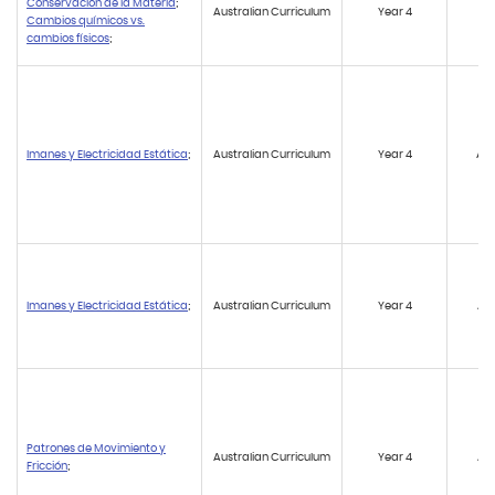
Conservación de la Materia
;
Australian Curriculum
Year 4
AC
Cambios químicos vs.
cambios físicos
;
Imanes y Electricidad Estática
;
Australian Curriculum
Year 4
AC
Imanes y Electricidad Estática
;
Australian Curriculum
Year 4
AC
Patrones de Movimiento y
Australian Curriculum
Year 4
AC
Fricción
;