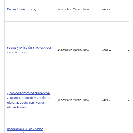
Redes Alimentarias
;
Australian Curriculum
Year 4
AC
Fósiles y Extinción
;
Propiedades
Australian Curriculum
Year 4
AC
de la Materia
;
¿Cómo usamos los alimentos?
;
¿Qué es la Ciencia? (Versión 3-
Australian Curriculum
Year 4
AC
5)
;
Los Ecosistemas
;
Redes
Alimentarias
;
Reflexión de la Luz y Visión
;