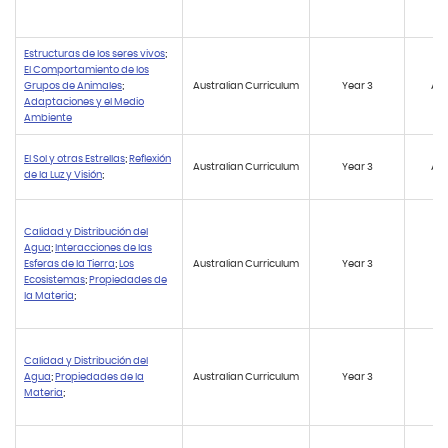
Estructuras de los seres vivos
;
El Comportamiento de los
Grupos de Animales
;
Australian Curriculum
Year 3
AC
Adaptaciones y el Medio
Ambiente
El Sol y otras Estrellas
;
Reflexión
Australian Curriculum
Year 3
AC
de la Luz y Visión
;
Calidad y Distribución del
Agua
;
Interacciones de las
Esferas de la Tierra
;
Los
Australian Curriculum
Year 3
AC
Ecosistemas
;
Propiedades de
la Materia
;
Calidad y Distribución del
Agua
;
Propiedades de la
Australian Curriculum
Year 3
AC
Materia
;