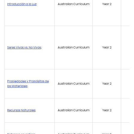
Introducción a la Luz
;
Australian Curriculum
Year 2
A
Seres Vivos vs. No Vivos
;
Australian Curriculum
Year 2
A
Propiedades y Propósitos de
Australian Curriculum
Year 2
A
los Materiales
;
Recursos Naturales
;
Australian Curriculum
Year 2
AC