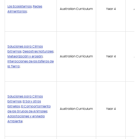
Los Ecosistemas
;
Redes
Australian Curriculum
Year 4
AC
Alimentarias
;
Soluciones para Climas
Extremos
;
Desastres Naturales
;
Meteorización y erosión
;
Australian Curriculum
Year 4
AC
Interacciones de las Esferas de
la Tierra
;
Soluciones para Climas
Extremos
;
El Sol y otras
Estrellas
;
El Comportamiento
Australian Curriculum
Year 4
AC
de los Grupos de Animales
;
Adaptaciones y el Medio
Ambiente
;