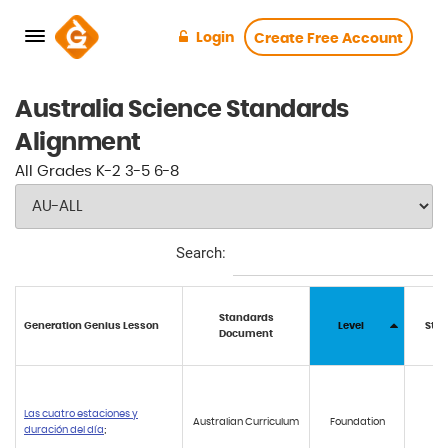
Login
Create Free Account
Australia
Science
Standards
Alignment
All
Grades
K-2
3-5
6-8
Search:
Standards
Generation Genius Lesson
Level
Stan
Document
Las cuatro estaciones y
Australian Curriculum
Foundation
A
duración del día
;