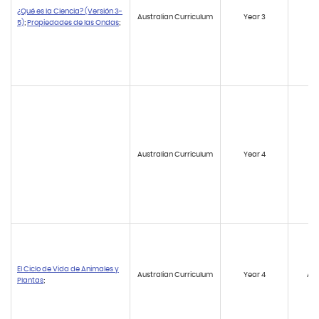
¿Qué es la Ciencia? (Versión 3-
Australian Curriculum
Year 3
AC
5)
;
Propiedades de las Ondas
;
Australian Curriculum
Year 4
AC
El Ciclo de Vida de Animales y
Australian Curriculum
Year 4
AC
Plantas
;