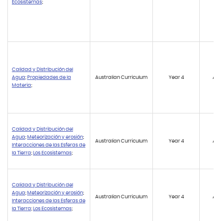
Ecosistemas
;
Calidad y Distribución del
Agua
;
Propiedades de la
Australian Curriculum
Year 4
AC
Materia
;
Calidad y Distribución del
Agua
;
Meteorización y erosión
;
Australian Curriculum
Year 4
AC
Interacciones de las Esferas de
la Tierra
;
Los Ecosistemas
;
Calidad y Distribución del
Agua
;
Meteorización y erosión
;
Australian Curriculum
Year 4
AC
Interacciones de las Esferas de
la Tierra
;
Los Ecosistemas
;