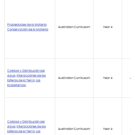
Propiedades de la Materia
;
Australian Curriculum
Year 4
AC
Conservación de la Materia
;
Calidad y Distribución del
Agua
;
Interacciones de las
Australian Curriculum
Year 4
AC
Esferas de la Tierra
;
Los
Ecosistemas
;
Calidad y Distribución del
Agua
;
Interacciones de las
Australian Curriculum
Year 4
AC
Esferas de la Tierra
;
Los