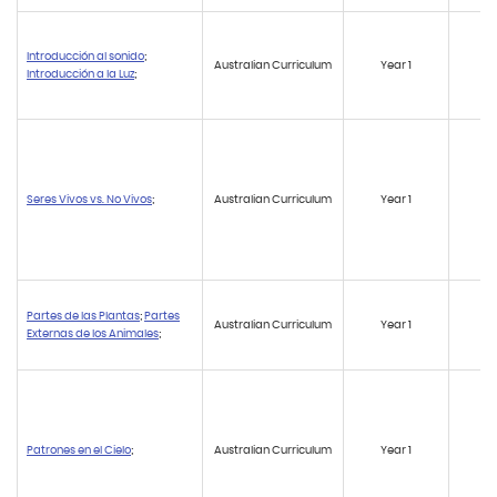
Introducción al sonido
;
Australian Curriculum
Year 1
AC
Introducción a la Luz
;
Seres Vivos vs. No Vivos
;
Australian Curriculum
Year 1
A
Partes de las Plantas
;
Partes
Australian Curriculum
Year 1
A
Externas de los Animales
;
Patrones en el Cielo
;
Australian Curriculum
Year 1
A