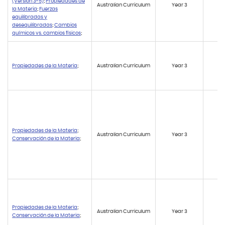
(Versión 3-5)
;
Propiedades de
Australian Curriculum
Year 3
AC
la Materia
;
Fuerzas
equilibradas y
desequilibradas
;
Cambios
químicos vs. cambios físicos
;
Propiedades de la Materia
;
Australian Curriculum
Year 3
AC
Propiedades de la Materia
;
Australian Curriculum
Year 3
AC
Conservación de la Materia
;
Propiedades de la Materia
;
Australian Curriculum
Year 3
AC
Conservación de la Materia
;