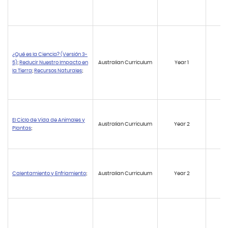
¿Qué es la Ciencia? (Versión 3-
5)
;
Reducir Nuestro Impacto en
Australian Curriculum
Year 1
A
la Tierra
;
Recursos Naturales
;
El Ciclo de Vida de Animales y
Australian Curriculum
Year 2
AC
Plantas
;
Calentamiento y Enfriamiento
;
Australian Curriculum
Year 2
A