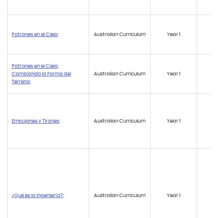
Patrones en el Cielo
;
Australian Curriculum
Year 1
A
Patrones en el Cielo
;
Cambiando la Forma del
Australian Curriculum
Year 1
A
Terreno
;
Empujones y Tirones
;
Australian Curriculum
Year 1
A
¿Qué es la Ingeniería?
;
Australian Curriculum
Year 1
A