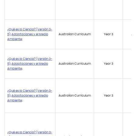
¿Qué es la Ciencia? (Versión 3-
5)
;
Adaptaciones y el Medio
Australian Curriculum
Year 3
AC
Ambiente
;
¿Qué es la Ciencia? (Versión 3-
5)
;
Adaptaciones y el Medio
Australian Curriculum
Year 3
AC
Ambiente
;
¿Qué es la Ciencia? (Versión 3-
5)
;
Adaptaciones y el Medio
Australian Curriculum
Year 3
AC
Ambiente
;
¿Qué es la Ciencia? (Versión 3-