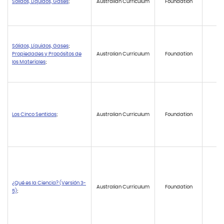
Sólidos, Líquidos, Gases
;
Australian Curriculum
Foundation
A
Sólidos, Líquidos, Gases
;
Propiedades y Propósitos de
Australian Curriculum
Foundation
AC
los Materiales
;
Los Cinco Sentidos
;
Australian Curriculum
Foundation
A
¿Qué es la Ciencia? (Versión 3-
Australian Curriculum
Foundation
A
5)
;