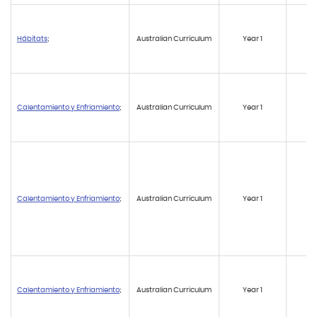
Hábitats
;
Australian Curriculum
Year 1
A
Calentamiento y Enfriamiento
;
Australian Curriculum
Year 1
A
Calentamiento y Enfriamiento
;
Australian Curriculum
Year 1
A
Calentamiento y Enfriamiento
;
Australian Curriculum
Year 1
A