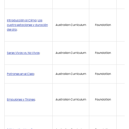
Introducción al Clima
;
Las
cuatro estaciones y duración
Australian Curriculum
Foundation
AC
del día
;
Seres Vivos vs. No Vivos
;
Australian Curriculum
Foundation
AC
Patrones en el Cielo
;
Australian Curriculum
Foundation
A
Empujones y Tirones
;
Australian Curriculum
Foundation
AC