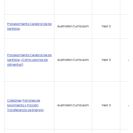
Procesamiento Cerebral de los
Australian Curriculum
Year 3
AC
Sentidos
;
Procesamiento Cerebral de los
Sentidos
;
¿Cómo usamos los
Australian Curriculum
Year 3
AC
alimentos?
;
Colisiones
;
Patrones de
Movimiento y Fricción
;
Australian Curriculum
Year 3
AC
Transferencia de Energía
;