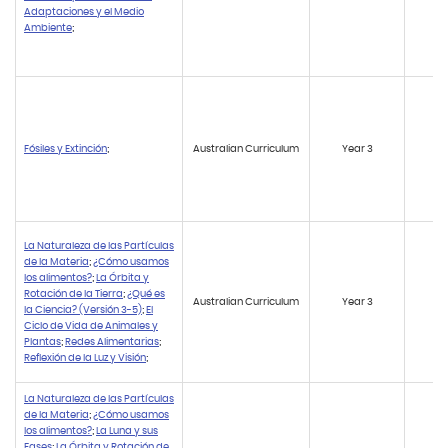
Adaptaciones y el Medio
Ambiente
;
Fósiles y Extinción
;
Australian Curriculum
Year 3
AC
La Naturaleza de las Partículas
de la Materia
;
¿Cómo usamos
los alimentos?
;
La Órbita y
Rotación de la Tierra
;
¿Qué es
Australian Curriculum
Year 3
AC
la Ciencia? (Versión 3-5)
;
El
Ciclo de Vida de Animales y
Plantas
;
Redes Alimentarias
;
Reflexión de la Luz y Visión
;
La Naturaleza de las Partículas
de la Materia
;
¿Cómo usamos
los alimentos?
;
La Luna y sus
Fases
;
La Órbita y Rotación de