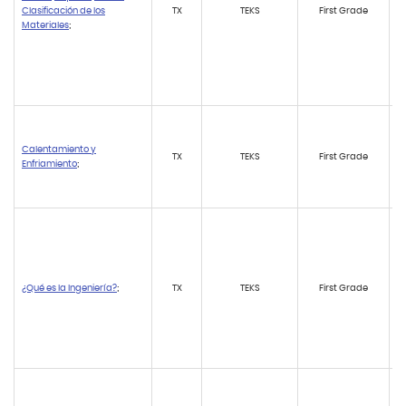
Clasificación de los
TX
TEKS
First Grade
Materiales
;
Calentamiento y
TX
TEKS
First Grade
Enfriamiento
;
¿Qué es la Ingeniería?
;
TX
TEKS
First Grade