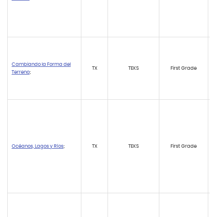
Cambiando la Forma del
TX
TEKS
First Grade
Terreno
;
Océanos, Lagos y Ríos
;
TX
TEKS
First Grade