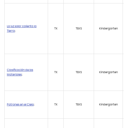
La luz solar calienta la
TX
TEKS
Kindergarten
Tierra
;
Clasificación de los
TX
TEKS
Kindergarten
Materiales
;
Patrones en el Cielo
;
TX
TEKS
Kindergarten