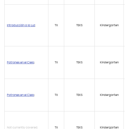
Introducción a la Luz
;
TX
TEKS
Kindergarten
Patrones en el Cielo
;
TX
TEKS
Kindergarten
Patrones en el Cielo
;
TX
TEKS
Kindergarten
Not currently covered.
TX
TEKS
Kindergarten