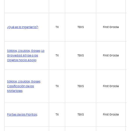
¿Qué es la Ingeniería?
;
TX
TEKS
First Grade
Sólidos, Líquidos, Gases
;
La
Gravedad Atrae a los
TX
TEKS
First Grade
Objetos hacia Abajo
;
Sólidos, Líquidos, Gases
;
Clasificación de los
TX
TEKS
First Grade
Materiales
;
Partes de las Plantas
;
TX
TEKS
First Grade