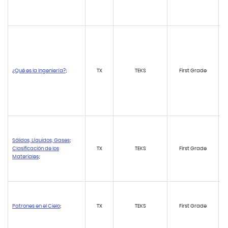
¿Qué es la Ingeniería?
;
TX
TEKS
First Grade
Sólidos, Líquidos, Gases
;
Clasificación de los
TX
TEKS
First Grade
Materiales
;
Patrones en el Cielo
;
TX
TEKS
First Grade