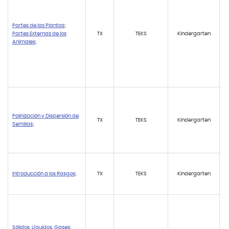
Partes de las Plantas
;
Partes Externas de los
TX
TEKS
Kindergarten
Animales
;
Polinización y Dispersión de
TX
TEKS
Kindergarten
Semillas
;
Introducción a los Rasgos
;
TX
TEKS
Kindergarten
Sólidos, Líquidos, Gases
;