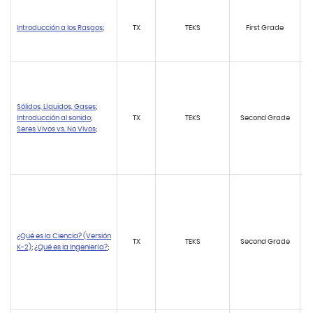
Introducción a los Rasgos
;
TX
TEKS
First Grade
Sólidos, Líquidos, Gases
;
Introducción al sonido
;
TX
TEKS
Second Grade
Seres Vivos vs. No Vivos
;
¿Qué es la Ciencia? (Versión
TX
TEKS
Second Grade
K-2)
;
¿Qué es la Ingeniería?
;