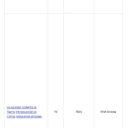
La luz solar calienta la
Tierra
;
Introducción al
TX
TEKS
First Grade
Clima
;
Máquinas simples
;