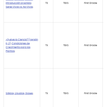
Introducción al sonido
;
TX
TEKS
First Grade
Seres Vivos vs. No Vivos
;
¿Qué es la Ciencia? (Versión
K-2)
;
Condiciones de
TX
TEKS
First Grade
Crecimiento para las
Plantas
;
Sólidos, Líquidos, Gases
;
TX
TEKS
First Grade