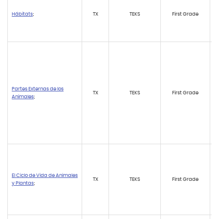
Hábitats
;
TX
TEKS
First Grade
Partes Externas de los
TX
TEKS
First Grade
Animales
;
El Ciclo de Vida de Animales
TX
TEKS
First Grade
y Plantas
;