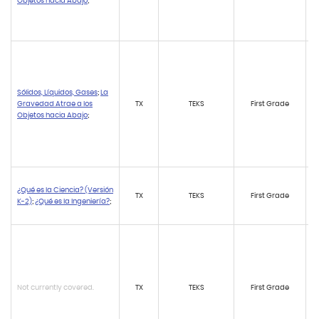
Objetos hacia Abajo
;
Sólidos, Líquidos, Gases
;
La
Gravedad Atrae a los
TX
TEKS
First Grade
Objetos hacia Abajo
;
¿Qué es la Ciencia? (Versión
TX
TEKS
First Grade
K-2)
;
¿Qué es la Ingeniería?
;
Not currently covered.
TX
TEKS
First Grade