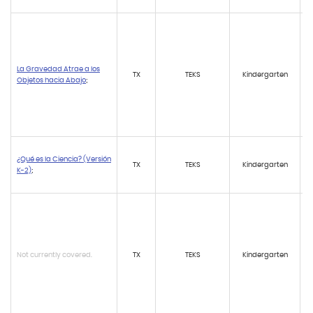
La Gravedad Atrae a los
TX
TEKS
Kindergarten
Objetos hacia Abajo
;
¿Qué es la Ciencia? (Versión
TX
TEKS
Kindergarten
K-2)
;
Not currently covered.
TX
TEKS
Kindergarten