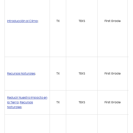
Introducción al Clima
;
TX
TEKS
First Grade
Recursos Naturales
;
TX
TEKS
First Grade
Reducir Nuestro Impacto en
la Tierra
;
Recursos
TX
TEKS
First Grade
Naturales
;