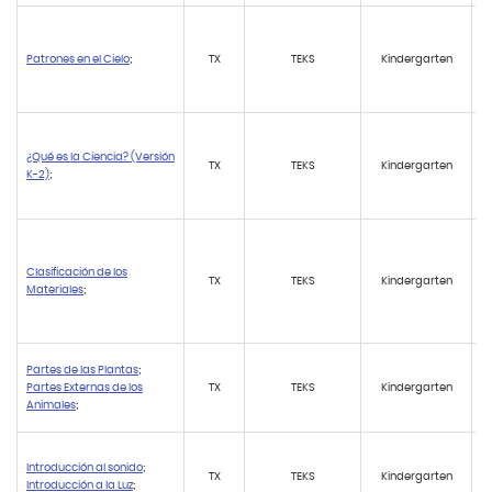
Patrones en el Cielo
;
TX
TEKS
Kindergarten
¿Qué es la Ciencia? (Versión
TX
TEKS
Kindergarten
K-2)
;
Clasificación de los
TX
TEKS
Kindergarten
Materiales
;
Partes de las Plantas
;
Partes Externas de los
TX
TEKS
Kindergarten
Animales
;
Introducción al sonido
;
TX
TEKS
Kindergarten
Introducción a la Luz
;