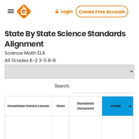
Login
Create Free Account
State By State
Science
Standards
Alignment
Science
Math
ELA
All
Grades
K-2
3-5
6-8
Search:
Standards
Generation Genius Lesson
State
Grade
Document