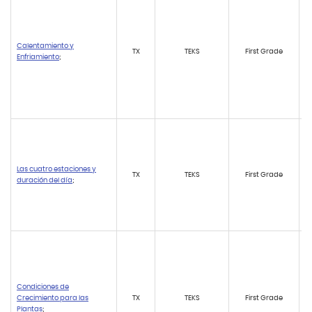
Calentamiento y
TX
TEKS
First Grade
Enfriamiento
;
Las cuatro estaciones y
TX
TEKS
First Grade
duración del día
;
Condiciones de
Crecimiento para las
TX
TEKS
First Grade
Plantas
;