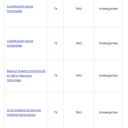
Clasificación de los
TX
TEKS
Kindergarten
Materiales
;
Clasificación de los
TX
TEKS
Kindergarten
Materiales
;
Reducir Nuestro Impacto en
la Tierra
;
Recursos
TX
TEKS
Kindergarten
Naturales
;
La Gravedad Atrae a los
TX
TEKS
Kindergarten
Objetos hacia Abajo
;