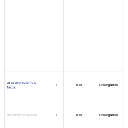
La luz solar calienta la
TX
TEKS
Kindergarten
Tierra
;
Not currently covered.
TX
TEKS
Kindergarten