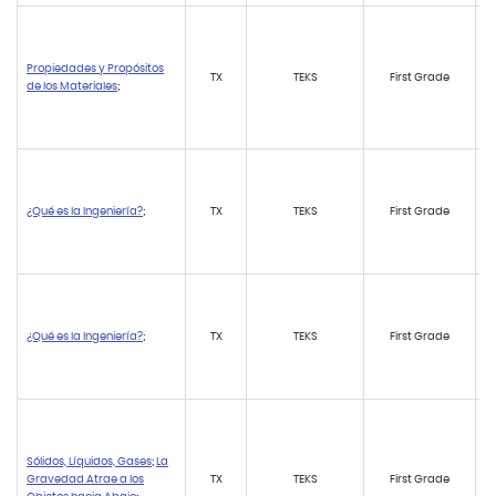
Propiedades y Propósitos
TX
TEKS
First Grade
de los Materiales
;
¿Qué es la Ingeniería?
;
TX
TEKS
First Grade
¿Qué es la Ingeniería?
;
TX
TEKS
First Grade
Sólidos, Líquidos, Gases
;
La
Gravedad Atrae a los
TX
TEKS
First Grade