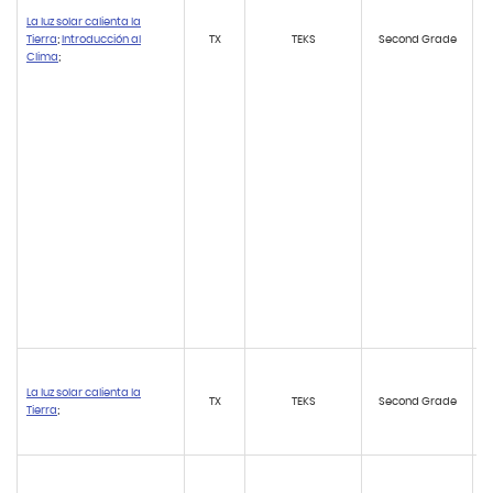
La luz solar calienta la
Tierra
;
Introducción al
TX
TEKS
Second Grade
Clima
;
La luz solar calienta la
TX
TEKS
Second Grade
Tierra
;