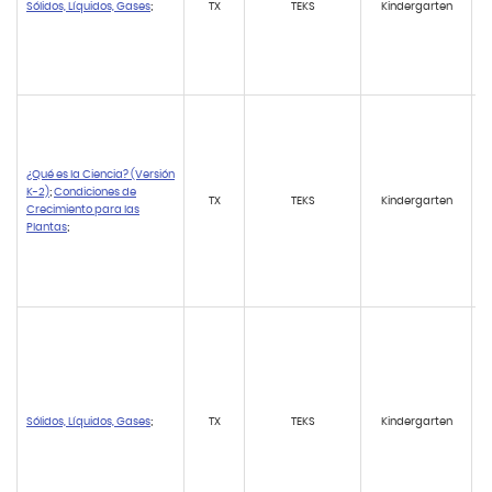
Sólidos, Líquidos, Gases
;
TX
TEKS
Kindergarten
¿Qué es la Ciencia? (Versión
K-2)
;
Condiciones de
TX
TEKS
Kindergarten
Crecimiento para las
Plantas
;
Sólidos, Líquidos, Gases
;
TX
TEKS
Kindergarten