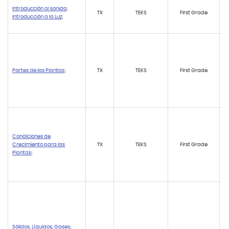
Introducción al sonido
;
TX
TEKS
First Grade
Introducción a la Luz
;
Partes de las Plantas
;
TX
TEKS
First Grade
Condiciones de
Crecimiento para las
TX
TEKS
First Grade
Plantas
;
Sólidos, Líquidos, Gases
;