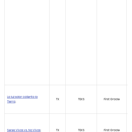
La luz solar calienta la
TX
TEKS
First Grade
Tierra
;
Seres Vivos vs. No Vivos
;
TX
TEKS
First Grade