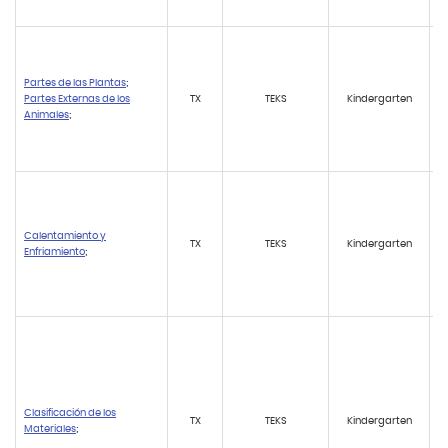
Partes de las Plantas
;
Partes Externas de los
TX
TEKS
Kindergarten
Animales
;
Calentamiento y
TX
TEKS
Kindergarten
Enfriamiento
;
Clasificación de los
TX
TEKS
Kindergarten
Materiales
;