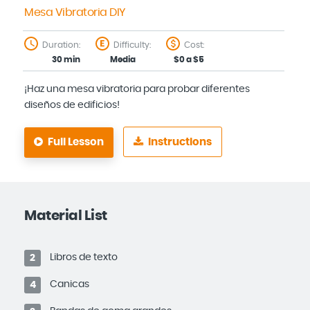
Mesa Vibratoria DIY
Duration:
Difficulty:
Cost:
30 min
Media
$0 a $5
¡Haz una mesa vibratoria para probar diferentes
diseños de edificios!
Full Lesson
Instructions
Material List
Libros de texto
2
Canicas
4