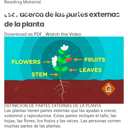
Reading Material
Leer acerca de las partes externas
de la planta
Download as PDF
Watch the Video
DEFINICIÓN
DE
PARTES
EXTERNAS
DE
LA
PLANTA
Las
plantas
tienen
partes
externas
que
las
ayudan
a
crecer,
sobrevivir
y
reproducirse.
Estas
partes
incluyen
el
tallo,
las
hojas,
las
flores,
los
frutos
y
las
raíces.
Las
personas
comen
muchas
partes
de
las
plantas.