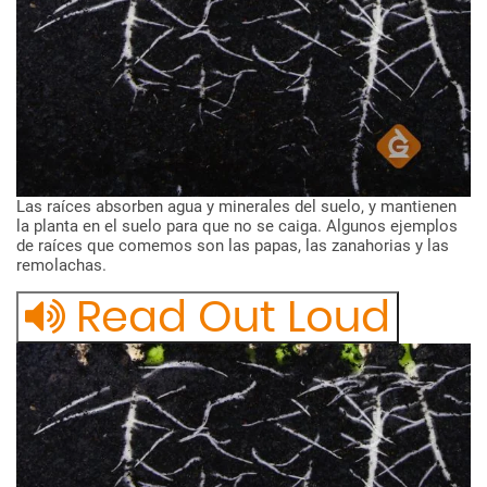
Las
raíces
absorben
agua
y
minerales
del
suelo,
y
mantienen
la
planta
en
el
suelo
para
que
no
se
caiga.
Algunos
ejemplos
de
raíces
que
comemos
son
las
papas,
las
zanahorias
y
las
remolachas.
Read Out Loud