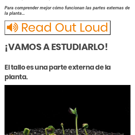
Para
comprender
mejor
cómo
funcionan
las
partes
externas
de
la
planta…
Read Out Loud
¡VAMOS A ESTUDIARLO!
El
tallo
es
una
parte
externa
de
la
planta.