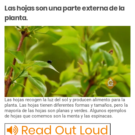
Las
hojas
son
una
parte
externa
de
la
planta.
Las
hojas
recogen
la
luz
del
sol
y
producen
alimento
para
la
planta.
Las
hojas
tienen
diferentes
formas
y
tamaños,
pero
la
mayoría
de
las
hojas
son
planas
y
verdes.
Algunos
ejemplos
de
hojas
que
comemos
son
la
menta
y
las
espinacas.
Read Out Loud