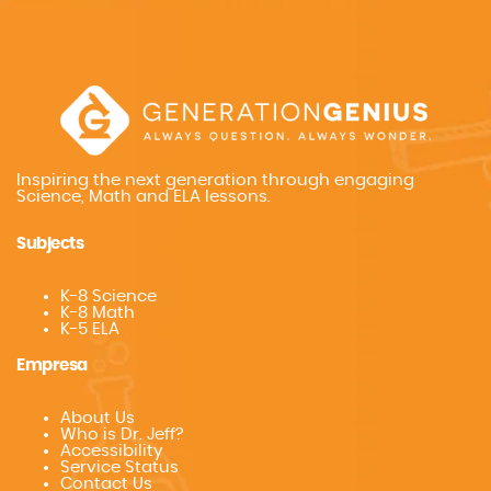
Inspiring the next generation through engaging
Science, Math and ELA lessons.
Subjects
K-8 Science
K-8 Math
K-5 ELA
Empresa
About Us
Who is Dr. Jeff?
Accessibility
Service Status
Contact Us