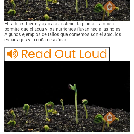
El
tallo
es
fuerte
y
ayuda
a
sostener
la
planta.
También
permite
que
el
agua
y
los
nutrientes
fluyan
hacia
las
hojas.
Algunos
ejemplos
de
tallos
que
comemos
son
el
apio,
los
espárragos
y
la
caña
de
azúcar.
Read Out Loud