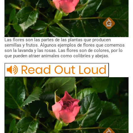
Las
flores
son
las
partes
de
las
plantas
que
producen
semillas
y
frutos.
Algunos
ejemplos
de
flores
que
comemos
son
la
lavanda
y
las
rosas.
Las
flores
son
de
colores,
por
lo
que
pueden
atraer
animales
como
colibríes
y
abejas.
Read Out Loud