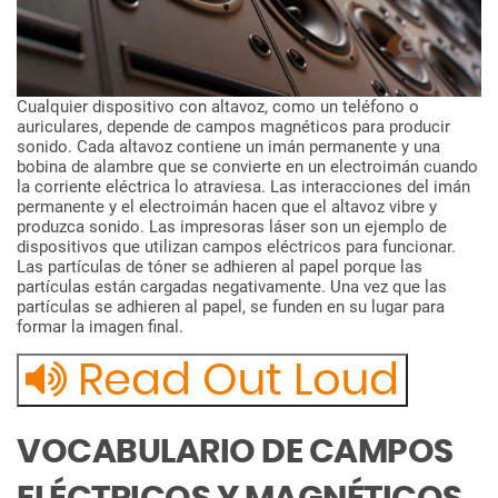
Cualquier
dispositivo
con
altavoz,
como
un
teléfono
o
auriculares,
depende
de
campos
magnéticos
para
producir
sonido.
Cada
altavoz
contiene
un
imán
permanente
y
una
bobina
de
alambre
que
se
convierte
en
un
electroimán
cuando
la
corriente
eléctrica
lo
atraviesa.
Las
interacciones
del
imán
permanente
y
el
electroimán
hacen
que
el
altavoz
vibre
y
produzca
sonido.
Las
impresoras
láser
son
un
ejemplo
de
dispositivos
que
utilizan
campos
eléctricos
para
funcionar.
Las
partículas
de
tóner
se
adhieren
al
papel
porque
las
partículas
están
cargadas
negativamente.
Una
vez
que
las
partículas
se
adhieren
al
papel,
se
funden
en
su
lugar
para
formar
la
imagen
final.
Read Out Loud
VOCABULARIO DE CAMPOS