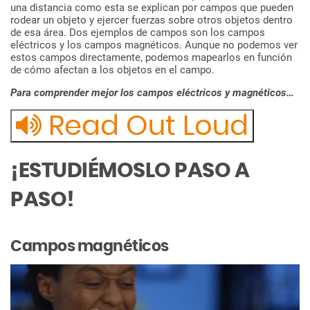
una
distancia
como
esta
se
explican
por
campos
que
pueden
rodear
un
objeto
y
ejercer
fuerzas
sobre
otros
objetos
dentro
de
esa
área.
Dos
ejemplos
de
campos
son
los
campos
eléctricos
y
los
campos
magnéticos.
Aunque
no
podemos
ver
estos
campos
directamente,
podemos
mapearlos
en
función
de
cómo
afectan
a
los
objetos
en
el
campo.
Para
comprender
mejor
los
campos
eléctricos
y
magnéticos…
Read Out Loud
¡ESTUDIÉMOSLO PASO A
PASO!
Campos
magnéticos