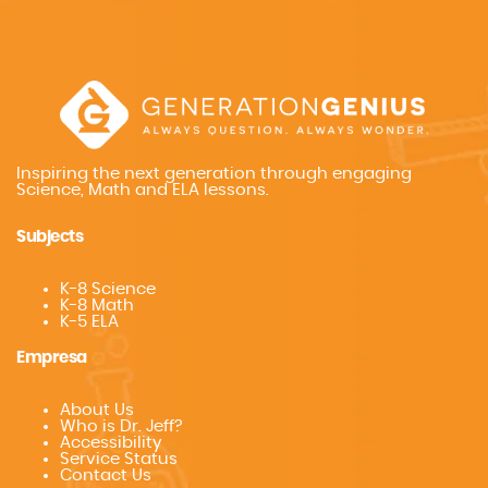
Inspiring the next generation through engaging
Science, Math and ELA lessons.
Subjects
K-8 Science
K-8 Math
K-5 ELA
Empresa
About Us
Who is Dr. Jeff?
Accessibility
Service Status
Contact Us