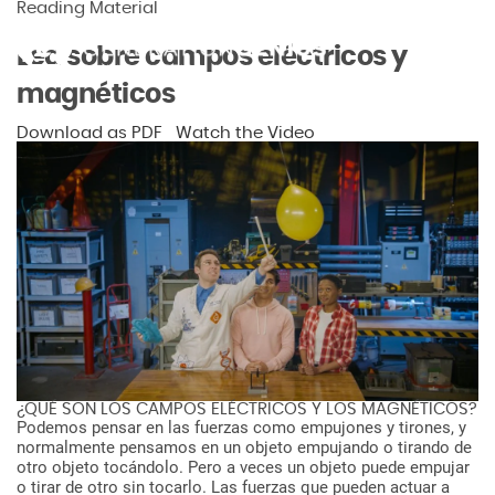
Reading Material
Lea sobre campos eléctricos y
magnéticos
Download as PDF
Watch the Video
¿QUÉ
SON
LOS
CAMPOS
ELÉCTRICOS
Y
LOS
MAGNÉTICOS?
Podemos
pensar
en
las
fuerzas
como
empujones
y
tirones,
y
normalmente
pensamos
en
un
objeto
empujando
o
tirando
de
otro
objeto
tocándolo.
Pero
a
veces
un
objeto
puede
empujar
o
tirar
de
otro
sin
tocarlo.
Las
fuerzas
que
pueden
actuar
a