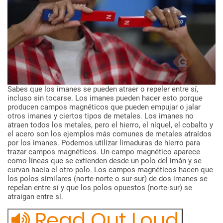
Sabes
que
los
imanes
se
pueden
atraer
o
repeler
entre
sí,
incluso
sin
tocarse.
Los
imanes
pueden
hacer
esto
porque
producen
campos
magnéticos
que
pueden
empujar
o
jalar
otros
imanes
y
ciertos
tipos
de
metales.
Los
imanes
no
atraen
todos
los
metales,
pero
el
hierro,
el
níquel,
el
cobalto
y
el
acero
son
los
ejemplos
más
comunes
de
metales
atraídos
por
los
imanes.
Podemos
utilizar
limaduras
de
hierro
para
trazar
campos
magnéticos.
Un
campo
magnético
aparece
como
líneas
que
se
extienden
desde
un
polo
del
imán
y
se
curvan
hacia
el
otro
polo.
Los
campos
magnéticos
hacen
que
los
polos
similares
(norte-norte
o
sur-sur)
de
dos
imanes
se
repelan
entre
sí
y
que
los
polos
opuestos
(norte-sur)
se
atraigan
entre
sí.
Read Out Loud