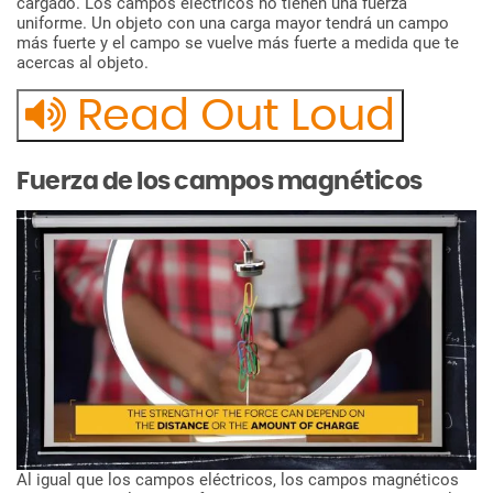
cargado.
Los
campos
eléctricos
no
tienen
una
fuerza
uniforme.
Un
objeto
con
una
carga
mayor
tendrá
un
campo
más
fuerte
y
el
campo
se
vuelve
más
fuerte
a
medida
que
te
acercas
al
objeto.
Read Out Loud
Fuerza
de
los
campos
magnéticos
Al
igual
que
los
campos
eléctricos,
los
campos
magnéticos