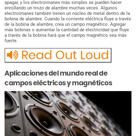
apagar,
y
los
electroimanes
más
simples
se
pueden
hacer
enrollando
un
trozo
de
alambre
muchas
veces.
Algunos
electroimanes
también
tienen
un
núcleo
de
metal
dentro
de
la
bobina
de
alambre.
Cuando
la
corriente
eléctrica
fluye
a
través
de
la
bobina
de
alambre,
crea
un
campo
magnético.
Agregar
más
bobinas
o
aumentar
la
cantidad
de
electricidad
que
fluye
a
través
de
la
bobina
hará
que
el
campo
magnético
sea
más
fuerte.
Read Out Loud
Aplicaciones
del
mundo
real
de
campos
eléctricos
y
magnéticos