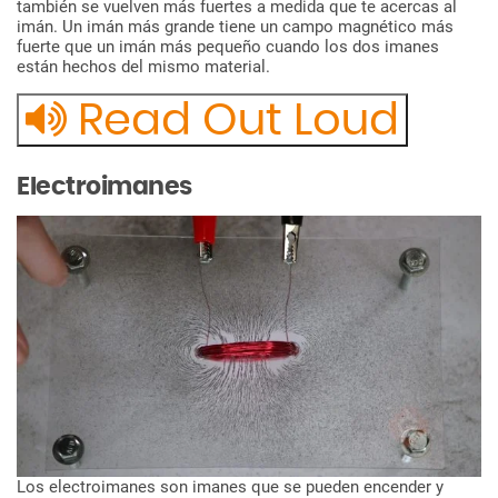
también
se
vuelven
más
fuertes
a
medida
que
te
acercas
al
imán.
Un
imán
más
grande
tiene
un
campo
magnético
más
fuerte
que
un
imán
más
pequeño
cuando
los
dos
imanes
están
hechos
del
mismo
material.
Read Out Loud
Electroimanes
Los
electroimanes
son
imanes
que
se
pueden
encender
y